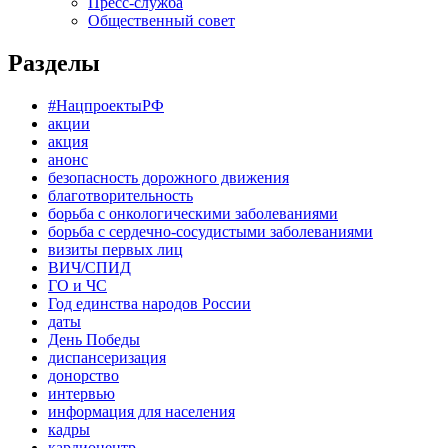
Пресс-служба
Общественный совет
Разделы
#НацпроектыРФ
акции
акция
анонс
безопасность дорожного движения
благотворительность
борьба с онкологическими заболеваниями
борьба с сердечно-сосудистыми заболеваниями
визиты первых лиц
ВИЧ/СПИД
ГО и ЧС
Год единства народов России
даты
День Победы
диспансеризация
донорство
интервью
информация для населения
кадры
кардиоцентр