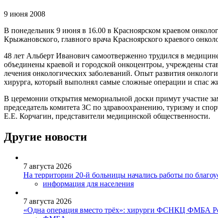
9 июня 2008
В понедельник 9 июня в 16.00 в Красноярском краевом онколо
Крыжановского, главного врача Красноярского краевого онколог
48 лет Альберт Иванович самоотверженно трудился в медицине,
объединены краевой и городской онкоцентроы, учреждены ста
лечения онкологических заболеваний. Опыт развития онколог
хирурга, который выполнял самые сложные операции и спас ж
В церемонии открытия мемориальной доски примут участие зам
председатель комитета ЗС по здравоохранению, туризму и спор
Е.Е. Корчагин, представители медицинской общественности.
Другие новости
7 августа 2026
На территории 20-й больницы начались работы по благоу
информация для населения
7 августа 2026
«Одна операция вместо трёх»: хирурги ФСНКЦ ФМБА Рос