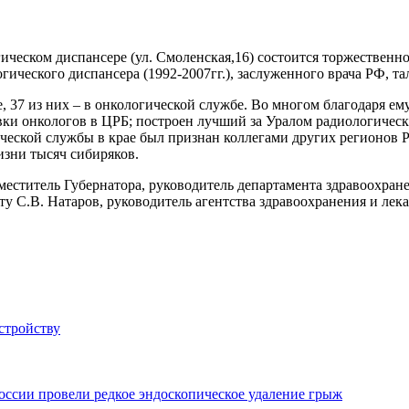
гическом диспансере (ул. Смоленская,16) состоится торжествен
ического диспансера (1992-2007гг.), заслуженного врача РФ, та
 37 из них – в онкологической службе. Во многом благодаря ему
вки онкологов в ЦРБ; построен лучший за Уралом радиологичес
ической службы в крае был признан коллегами других регионов
изни тысяч сибиряков.
еститель Губернатора, руководитель департамента здравоохране
ту С.В. Натаров, руководитель агентства здравоохранения и ле
стройству
сии провели редкое эндоскопическое удаление грыж