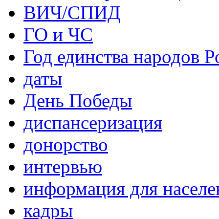
ВИЧ/СПИД
ГО и ЧС
Год единства народов Р
даты
День Победы
диспансеризация
донорство
интервью
информация для населе
кадры