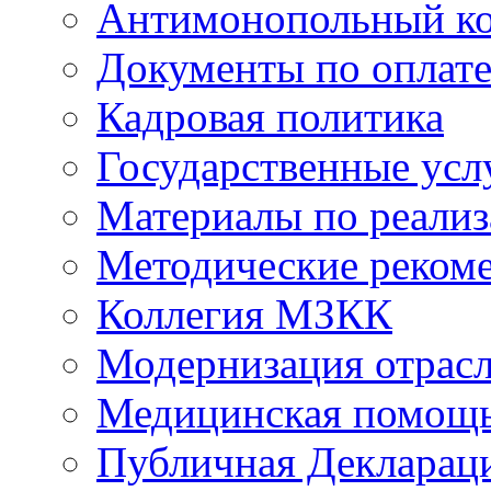
Антимонопольный к
Документы по оплате
Кадровая политика
Государственные усл
Материалы по реали
Методические реком
Коллегия МЗКК
Модернизация отрасл
Медицинская помощ
Публичная Деклараци