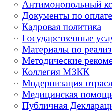
Антимонопольный к
Документы по оплате
Кадровая политика
Государственные усл
Материалы по реали
Методические реком
Коллегия МЗКК
Модернизация отрасл
Медицинская помощ
Публичная Деклараци