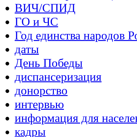
ВИЧ/СПИД
ГО и ЧС
Год единства народов Р
даты
День Победы
диспансеризация
донорство
интервью
информация для населе
кадры