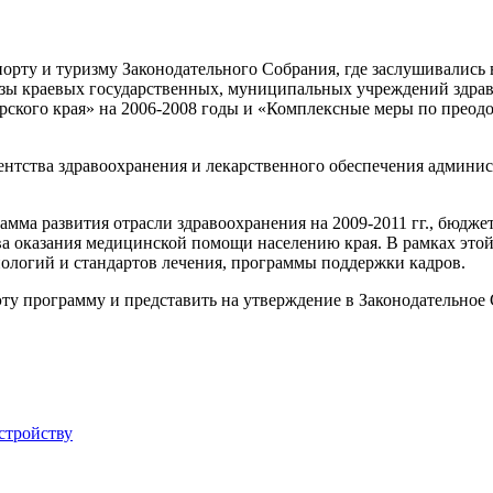
порту и туризму Законодательного Собрания, где заслушивались
зы краевых государственных, муниципальных учреждений здрав
ского края» на 2006-2008 годы и «Комплексные меры по преодо
ентства здравоохранения и лекарственного обеспечения админи
амма развития отрасли здравоохранения на 2009-2011 гг., бюдже
тва оказания медицинской помощи населению края. В рамках эт
логий и стандартов лечения, программы поддержки кадров.
ту программу и представить на утверждение в Законодательное
стройству