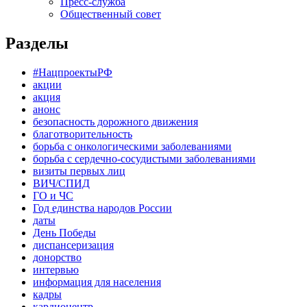
Пресс-служба
Общественный совет
Разделы
#НацпроектыРФ
акции
акция
анонс
безопасность дорожного движения
благотворительность
борьба с онкологическими заболеваниями
борьба с сердечно-сосудистыми заболеваниями
визиты первых лиц
ВИЧ/СПИД
ГО и ЧС
Год единства народов России
даты
День Победы
диспансеризация
донорство
интервью
информация для населения
кадры
кардиоцентр