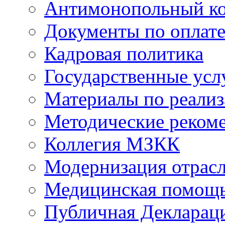
Антимонопольный к
Документы по оплате
Кадровая политика
Государственные усл
Материалы по реали
Методические реком
Коллегия МЗКК
Модернизация отрасл
Медицинская помощ
Публичная Деклараци