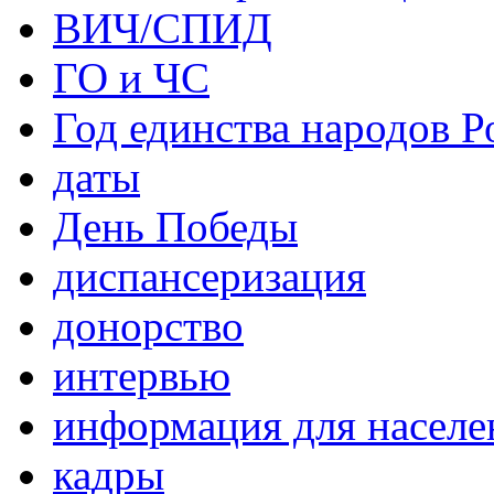
ВИЧ/СПИД
ГО и ЧС
Год единства народов Р
даты
День Победы
диспансеризация
донорство
интервью
информация для населе
кадры