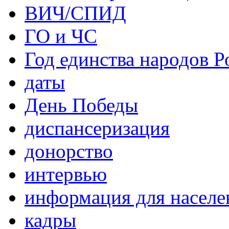
ВИЧ/СПИД
ГО и ЧС
Год единства народов Р
даты
День Победы
диспансеризация
донорство
интервью
информация для населе
кадры