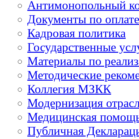
Антимонопольный к
Документы по оплате
Кадровая политика
Государственные усл
Материалы по реали
Методические реком
Коллегия МЗКК
Модернизация отрасл
Медицинская помощ
Публичная Деклараци