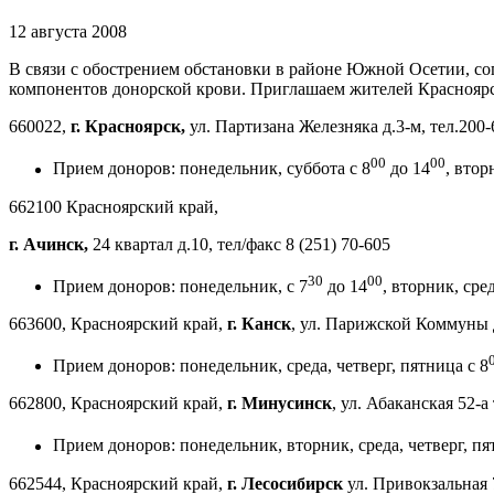
12 августа 2008
В связи с обострением обстановки в районе Южной Осетии, со
компонентов донорской крови. Приглашаем жителей Красноярск
660022,
г. Красноярск,
ул. Партизана Железняка д.3-м, тел.200-
00
00
Прием доноров: понедельник, суббота с 8
до 14
, втор
662100 Красноярский край,
г. Ачинск,
24 квартал д.10, тел/факс 8 (251) 70-605
30
00
Прием доноров: понедельник, с 7
до 14
, вторник, сре
663600, Красноярский край,
г. Канск
, ул. Парижской Коммуны д
Прием доноров: понедельник, среда, четверг, пятница с 8
662800, Красноярский край,
г. Минусинск
, ул. Абаканская 52-а
Прием доноров: понедельник, вторник, среда, четверг, пя
662544, Красноярский край,
г. Лесосибирск
ул. Привокзальная 7