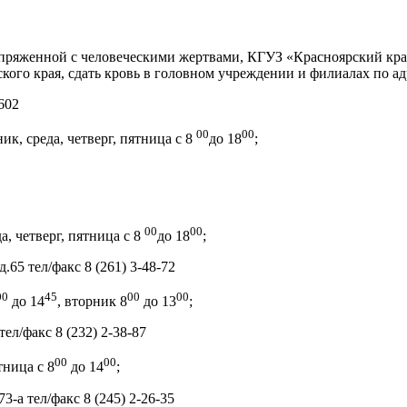
пряженной с человеческими жертвами, КГУЗ «Красноярский краев
ого края, сдать кровь в головном учреждении и филиалах по ад
602
00
00
ник, среда, четверг, пятница с 8
до 18
;
00
00
да, четверг, пятница с 8
до 18
;
.65 тел/факс 8 (261) 3-48-72
00
45
00
00
до 14
, вторник 8
до 13
;
 тел/факс 8 (232) 2-38-87
00
00
тница с 8
до 14
;
3-а тел/факс 8 (245) 2-26-35