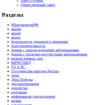
Пресс-служба
Общественный совет
Разделы
#НацпроектыРФ
акции
акция
анонс
безопасность дорожного движения
благотворительность
борьба с онкологическими заболеваниями
борьба с сердечно-сосудистыми заболеваниями
визиты первых лиц
ВИЧ/СПИД
ГО и ЧС
Год единства народов России
даты
День Победы
диспансеризация
донорство
интервью
информация для населения
кадры
кардиоцентр