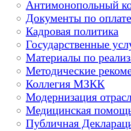
Антимонопольный к
Документы по оплате
Кадровая политика
Государственные усл
Материалы по реали
Методические реком
Коллегия МЗКК
Модернизация отрасл
Медицинская помощ
Публичная Деклараци