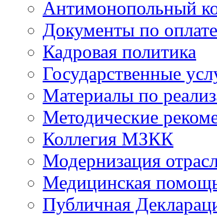
Антимонопольный к
Документы по оплате
Кадровая политика
Государственные усл
Материалы по реали
Методические реком
Коллегия МЗКК
Модернизация отрасл
Медицинская помощ
Публичная Деклараци