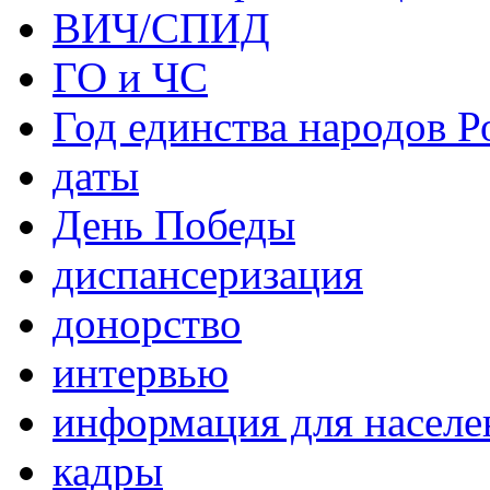
ВИЧ/СПИД
ГО и ЧС
Год единства народов Р
даты
День Победы
диспансеризация
донорство
интервью
информация для населе
кадры