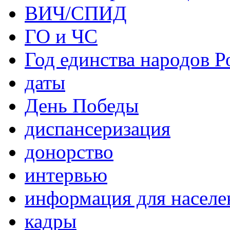
ВИЧ/СПИД
ГО и ЧС
Год единства народов Р
даты
День Победы
диспансеризация
донорство
интервью
информация для населе
кадры