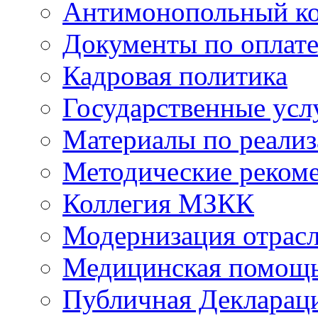
Антимонопольный к
Документы по оплате
Кадровая политика
Государственные усл
Материалы по реали
Методические реком
Коллегия МЗКК
Модернизация отрасл
Медицинская помощ
Публичная Деклараци