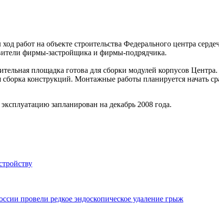
од работ на объекте строительства Федерального центра серде
авители фирмы-застройщика и фирмы-подрядчика.
тельная площадка готова для сборки модулей корпусов Центра.
я сборка конструкций. Монтажные работы планируется начать с
 эксплуатацию запланирован на декабрь 2008 года.
стройству
сии провели редкое эндоскопическое удаление грыж