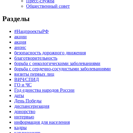
Пресс-служба
Общественный совет
Разделы
#НацпроектыРФ
акции
акция
анонс
безопасность дорожного движения
благотворительность
борьба с онкологическими заболеваниями
борьба с сердечно-сосудистыми заболеваниями
визиты первых лиц
ВИЧ/СПИД
ГО и ЧС
Год единства народов России
даты
День Победы
диспансеризация
донорство
интервью
информация для населения
кадры
кардиоцентр