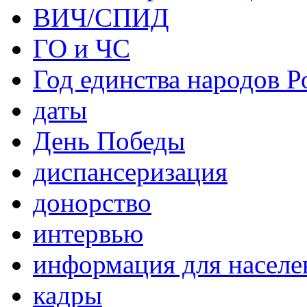
ВИЧ/СПИД
ГО и ЧС
Год единства народов Р
даты
День Победы
диспансеризация
донорство
интервью
информация для населе
кадры