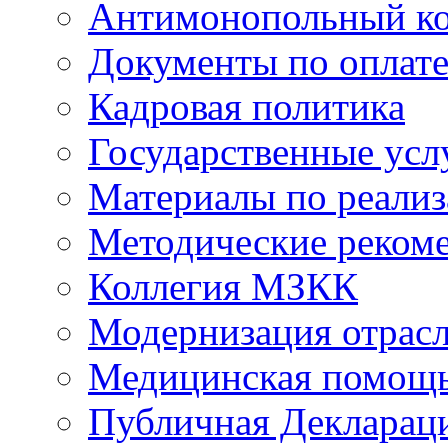
Антимонопольный к
Документы по оплате
Кадровая политика
Государственные усл
Материалы по реали
Методические реком
Коллегия МЗКК
Модернизация отрасл
Медицинская помощ
Публичная Деклараци