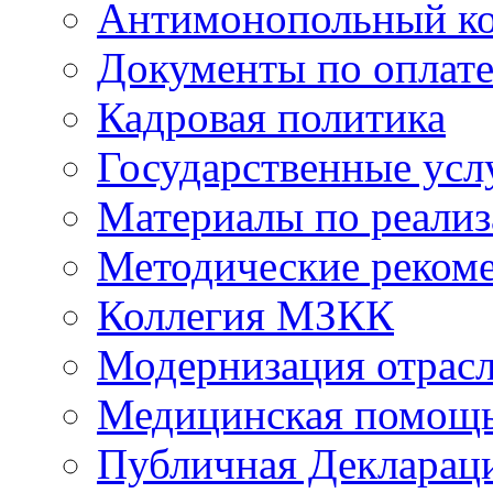
Антимонопольный к
Документы по оплате
Кадровая политика
Государственные усл
Материалы по реали
Методические реком
Коллегия МЗКК
Модернизация отрасл
Медицинская помощ
Публичная Деклараци