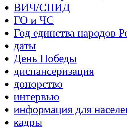
ВИЧ/СПИД
ГО и ЧС
Год единства народов Р
даты
День Победы
диспансеризация
донорство
интервью
информация для населе
кадры