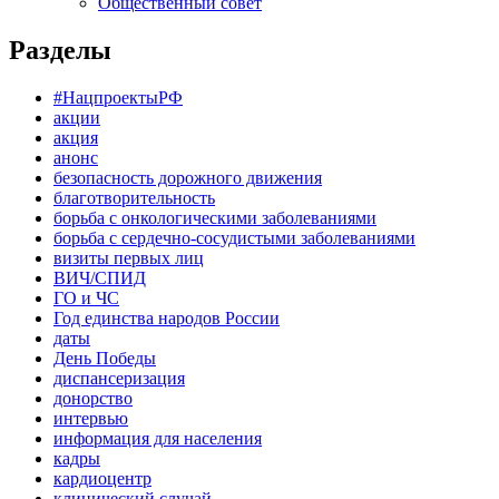
Общественный совет
Разделы
#НацпроектыРФ
акции
акция
анонс
безопасность дорожного движения
благотворительность
борьба с онкологическими заболеваниями
борьба с сердечно-сосудистыми заболеваниями
визиты первых лиц
ВИЧ/СПИД
ГО и ЧС
Год единства народов России
даты
День Победы
диспансеризация
донорство
интервью
информация для населения
кадры
кардиоцентр
клинический случай