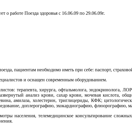
о работе Поезда здоровья с 16.06.09 по 29.06.09г.
езда, пациентам необходимо иметь при себе: паспорт, страхов
пециалистов и оснащен современным оборудованием.
стов: терапевта, хирурга, офтальмолога, эндокринолога, ЛОР-вр
звернутый анализ крови, сахар крови, мочевая кислота, общ
вина, амилаза, холестерин, триглицериды, КФК; цитологически
следование, доплерографию, эхокардиографию, флюорографию, 
смотры населения, телемедицинское консультирование сложны
нения.