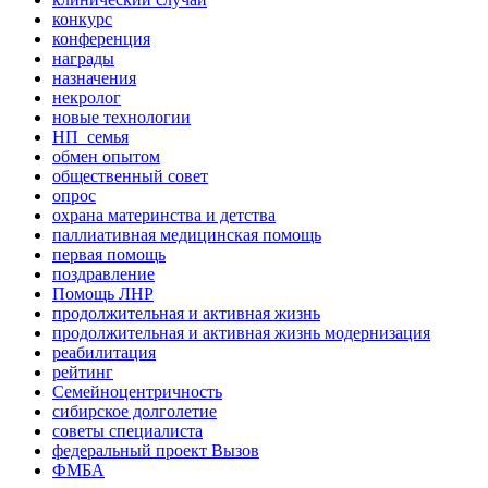
конкурс
конференция
награды
назначения
некролог
новые технологии
НП_семья
обмен опытом
общественный совет
опрос
охрана материнства и детства
паллиативная медицинская помощь
первая помощь
поздравление
Помощь ЛНР
продолжительная и активная жизнь
продолжительная и активная жизнь модернизация
реабилитация
рейтинг
Семейноцентричность
сибирское долголетие
советы специалиста
федеральный проект Вызов
ФМБА