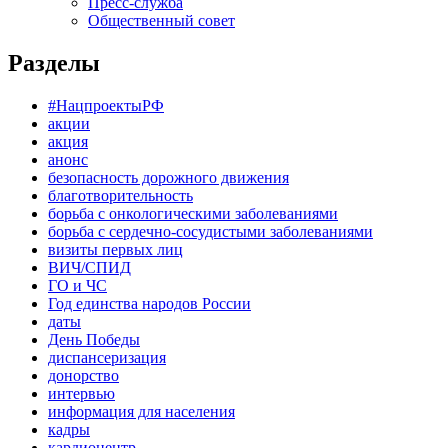
Пресс-служба
Общественный совет
Разделы
#НацпроектыРФ
акции
акция
анонс
безопасность дорожного движения
благотворительность
борьба с онкологическими заболеваниями
борьба с сердечно-сосудистыми заболеваниями
визиты первых лиц
ВИЧ/СПИД
ГО и ЧС
Год единства народов России
даты
День Победы
диспансеризация
донорство
интервью
информация для населения
кадры
кардиоцентр