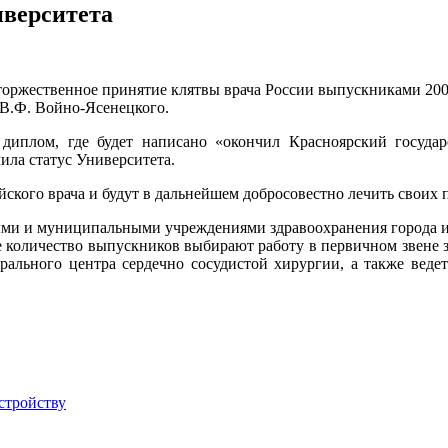
иверситета
ся торжественное принятие клятвы врача России выпускниками 20
 В.Ф. Войно-Ясенецкого.
диплом, где будет написано «окончил Красноярский госуда
ила статус Университета.
йского врача и будут в дальнейшем добросовестно лечить своих 
и и муниципальными учреждениями здравоохранения города и кр
е количество выпускников выбирают работу в первичном звене
рального центра сердечно сосудистой хирургии, а также ведет
стройству