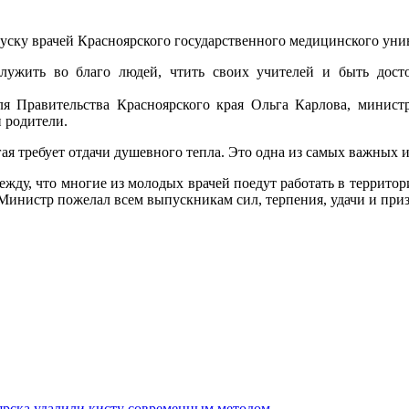
уску врачей Красноярского государственного медицинского унив
лужить во благо людей, чтить своих учителей и быть дост
ля Правительства Красноярского края Ольга Карлова, минист
 родители.
угая требует отдачи душевного тепла. Это одна из самых важных
ду, что многие из молодых врачей поедут работать в территори
Министр пожелал всем выпускникам сил, терпения, удачи и приз
ярска удалили кисту современным методом