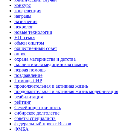
конкурс
конференция
награды
назначения
некролог
новые технологии
НП_семья
обмен опытом
общественный совет
опрос
охрана материнства и детства
паллиативная медицинская помощь
первая помощь
поздравление
Помощь ЛНР
продолжительная и активная жизнь
продолжительная и активная жизнь модернизация
реабилитация
рейтинг
Семейноцентричность
сибирское долголетие
советы специалиста
федеральный проект Вызов
ФМБА