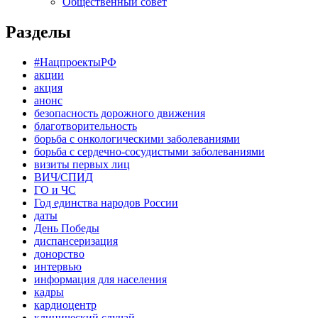
Общественный совет
Разделы
#НацпроектыРФ
акции
акция
анонс
безопасность дорожного движения
благотворительность
борьба с онкологическими заболеваниями
борьба с сердечно-сосудистыми заболеваниями
визиты первых лиц
ВИЧ/СПИД
ГО и ЧС
Год единства народов России
даты
День Победы
диспансеризация
донорство
интервью
информация для населения
кадры
кардиоцентр
клинический случай