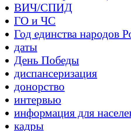
ВИЧ/СПИД
ГО и ЧС
Год единства народов Р
даты
День Победы
диспансеризация
донорство
интервью
информация для населе
кадры