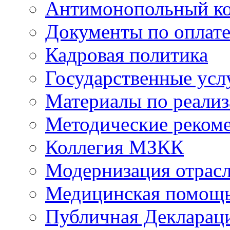
Антимонопольный к
Документы по оплате
Кадровая политика
Государственные усл
Материалы по реали
Методические реком
Коллегия МЗКК
Модернизация отрасл
Медицинская помощ
Публичная Деклараци