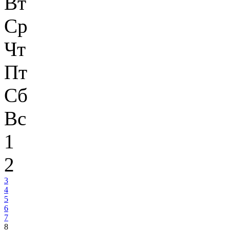
Вт
Ср
Чт
Пт
Сб
Вс
1
2
3
4
5
6
7
8