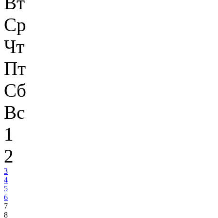
Вт
Ср
Чт
Пт
Сб
Вс
1
2
3
4
5
6
7
8