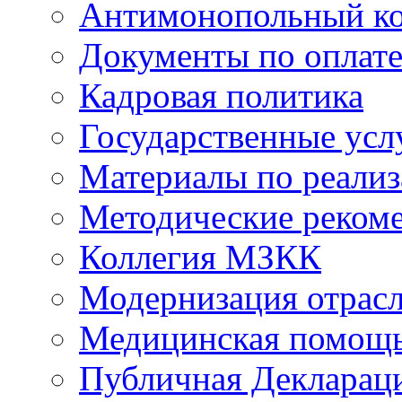
Антимонопольный к
Документы по оплате
Кадровая политика
Государственные усл
Материалы по реали
Методические реком
Коллегия МЗКК
Модернизация отрасл
Медицинская помощ
Публичная Деклараци