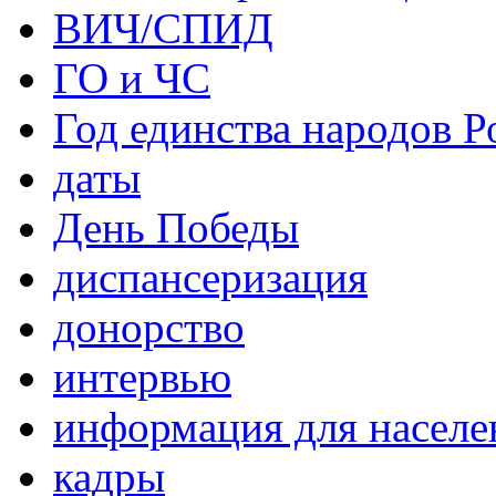
ВИЧ/СПИД
ГО и ЧС
Год единства народов Р
даты
День Победы
диспансеризация
донорство
интервью
информация для населе
кадры