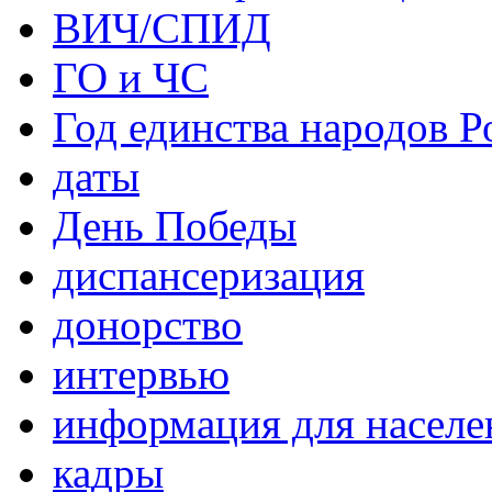
ВИЧ/СПИД
ГО и ЧС
Год единства народов Р
даты
День Победы
диспансеризация
донорство
интервью
информация для населе
кадры