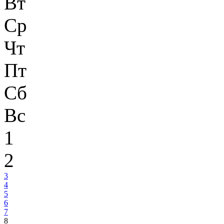
Вт
Ср
Чт
Пт
Сб
Вс
1
2
3
4
5
6
7
8