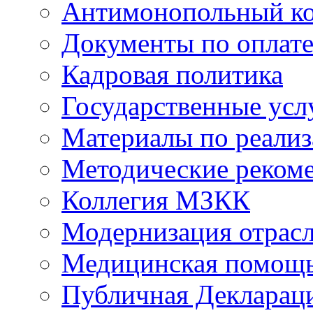
Антимонопольный к
Документы по оплате
Кадровая политика
Государственные усл
Материалы по реали
Методические реком
Коллегия МЗКК
Модернизация отрасл
Медицинская помощ
Публичная Деклараци