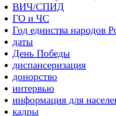
ВИЧ/СПИД
ГО и ЧС
Год единства народов Р
даты
День Победы
диспансеризация
донорство
интервью
информация для населе
кадры