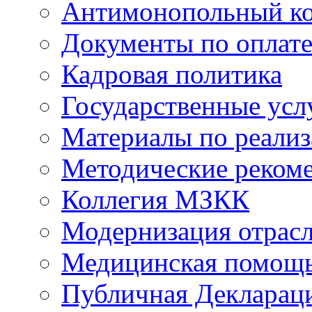
Антимонопольный к
Документы по оплате
Кадровая политика
Государственные усл
Материалы по реали
Методические реком
Коллегия МЗКК
Модернизация отрасл
Медицинская помощ
Публичная Деклараци