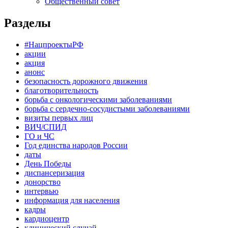
Общественный совет
Разделы
#НацпроектыРФ
акции
акция
анонс
безопасность дорожного движения
благотворительность
борьба с онкологическими заболеваниями
борьба с сердечно-сосудистыми заболеваниями
визиты первых лиц
ВИЧ/СПИД
ГО и ЧС
Год единства народов России
даты
День Победы
диспансеризация
донорство
интервью
информация для населения
кадры
кардиоцентр
клинический случай