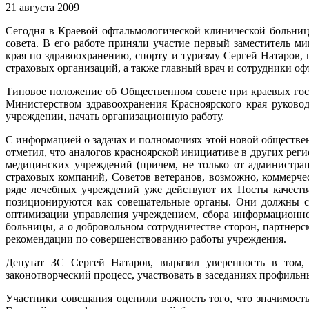
21 августа 2009
Сегодня в Краевой офтальмологической клинической больниц
совета. В его работе приняли участие первый заместитель м
края по здравоохранению, спорту и туризму Сергей Натаров,
страховых организаций, а также главный врач и сотрудники о
Типовое положение об Общественном совете при краевых гос
Министерством здравоохранения Красноярского края руково
учреждении, начать организационную работу.
С информацией о задачах и полномочиях этой новой обществе
отметил, что аналогов красноярской инициативе в других реги
медицинских учреждений (причем, не только от администра
страховых компаний, Советов ветеранов, возможно, коммерче
ряде лечебных учреждений уже действуют их Посты качеств
позиционируются как совещательные органы. Они должны с
оптимизации управления учреждением, сбора информационног
больницы, а о добровольном сотрудничестве сторон, партнер
рекомендации по совершенствованию работы учреждения.
Депутат ЗС Сергей Натаров, выразил уверенность в том, 
законотворческий процесс, участвовать в заседаниях профильн
Участники совещания оценили важность того, что значимост