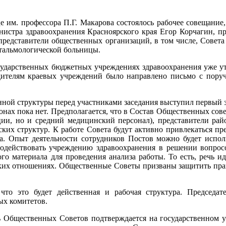
е им. профессора П.Г. Макарова состоялось рабочее совещание
инистра здравоохранения Красноярского края Егор Корчагин, п
 представители общественных организаций, в том числе, Совета
фтальмологической больницы.
ударственных бюджетных учреждениях здравоохранения уже ут
дителям краевых учреждений было направлено письмо c поруч
нной структуры перед участниками заседания выступил первый з
онах пока нет. Предполагается, что в Состав Общественных сов
ции, но и средний медицинский персонал), представители ра
ских структур. К работе Совета будут активно привлекаться пр
а. Опыт деятельности сотрудников Постов можно будет испол
одействовать учреждению здравоохранения в решении вопрос
о материала для проведения анализа работы. То есть, речь ид
ских отношениях. Общественные Советы призваны защитить права
что это будет действенная и рабочая структура. Председ
ых комитетов.
ь Общественных Советов подтверждается на государственном ур