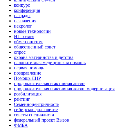
конкурс
конференция
награды
назначения
некролог
новые технологии
НП_семья
обмен опытом
общественный совет
опрос
охрана материнства и детства
паллиативная медицинская помощь
первая помощь
поздравление
Помощь ЛНР
продолжительная и активная жизнь
продолжительная и активная жизнь модернизация
реабилитация
рейтинг
Семейноцентричность
сибирское долголетие
советы специалиста
федеральный проект Вызов
ФМБА