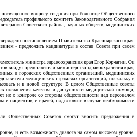
, посвященное вопросу создания при больнице Общественного
редседатель профильного комитета Законодательного Собрания
 ветеранов Советского района, научных обществ, медицинских
верждено постановлением Правительства Красноярского края.
ением - предложить кандидатуры в состав Совета при своем
аместитель министра здравоохранения края Егор Корчагин. Он
етов войдут представители министерства здравоохранения края,
йонных и городских общественных организаций, медицинских
едставители медицинских страховых организаций, поскольку в
ьзовать и в новой структуре. В целом Общественные советы
ов повышения качества и доступности медицинской помощи,
ет не о контроле со стороны общественности над персоналом
 и пациентов, и врачей, подготовить в случае необходимости
атели Общественных Советов смогут вносить предложения в
овне, и есть возможность диалога на самом высоком уровне.