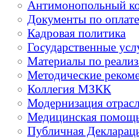
Антимонопольный к
Документы по оплате
Кадровая политика
Государственные усл
Материалы по реали
Методические реком
Коллегия МЗКК
Модернизация отрасл
Медицинская помощ
Публичная Деклараци