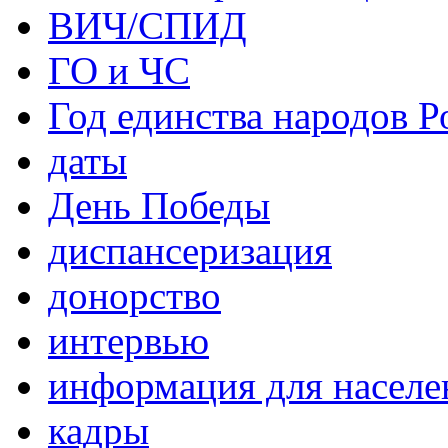
ВИЧ/СПИД
ГО и ЧС
Год единства народов Р
даты
День Победы
диспансеризация
донорство
интервью
информация для населе
кадры