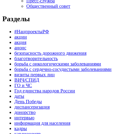
Пресс-служба
Общественный совет
Разделы
#НацпроектыРФ
акции
акция
анонс
безопасность дорожного движения
благотворительность
борьба с онкологическими заболеваниями
борьба с сердечно-сосудистыми заболеваниями
визиты первых лиц
ВИЧ/СПИД
ГО и ЧС
Год единства народов России
даты
День Победы
диспансеризация
донорство
интервью
информация для населения
кадры
кардиоцентр