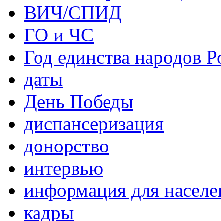
ВИЧ/СПИД
ГО и ЧС
Год единства народов Р
даты
День Победы
диспансеризация
донорство
интервью
информация для населе
кадры