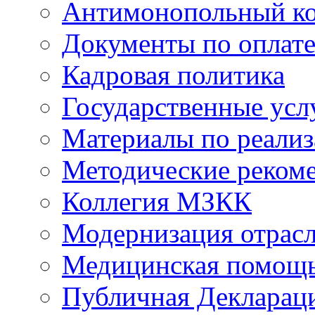
Антимонопольный к
Документы по оплате
Кадровая политика
Государственные усл
Материалы по реали
Методические реком
Коллегия МЗКК
Модернизация отрасл
Медицинская помощ
Публичная Деклараци