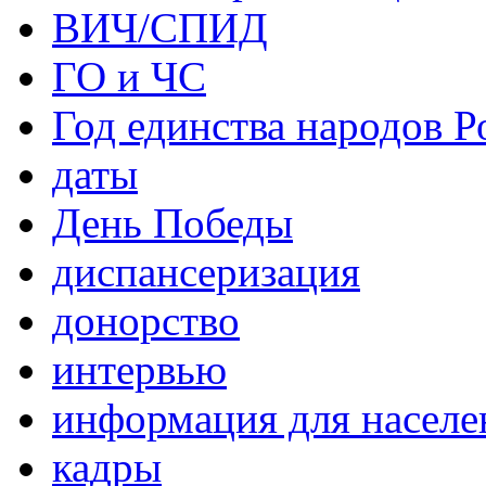
ВИЧ/СПИД
ГО и ЧС
Год единства народов Р
даты
День Победы
диспансеризация
донорство
интервью
информация для населе
кадры