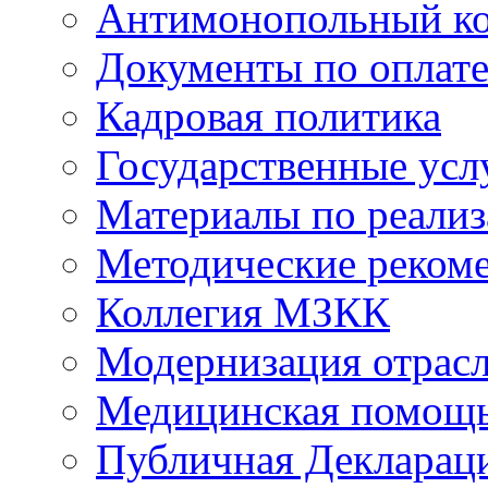
Антимонопольный к
Документы по оплате
Кадровая политика
Государственные усл
Материалы по реали
Методические реком
Коллегия МЗКК
Модернизация отрасл
Медицинская помощ
Публичная Деклараци