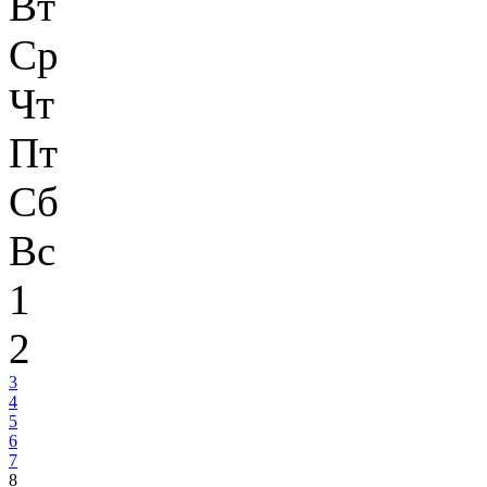
Вт
Ср
Чт
Пт
Сб
Вс
1
2
3
4
5
6
7
8