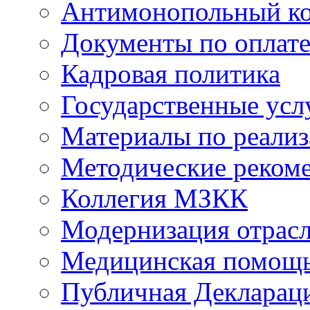
Антимонопольный к
Документы по оплате
Кадровая политика
Государственные усл
Материалы по реали
Методические реком
Коллегия МЗКК
Модернизация отрасл
Медицинская помощ
Публичная Деклараци