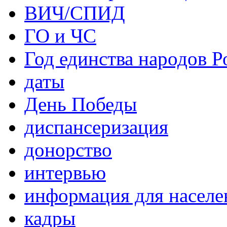
ВИЧ/СПИД
ГО и ЧС
Год единства народов Р
даты
День Победы
диспансеризация
донорство
интервью
информация для населе
кадры