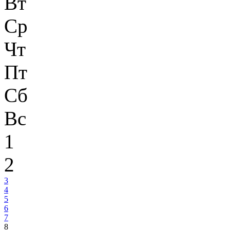
Вт
Ср
Чт
Пт
Сб
Вс
1
2
3
4
5
6
7
8