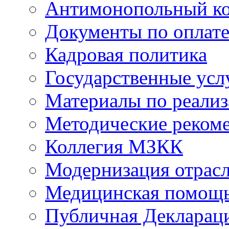
Антимонопольный к
Документы по оплате
Кадровая политика
Государственные усл
Материалы по реали
Методические реком
Коллегия МЗКК
Модернизация отрасл
Медицинская помощ
Публичная Деклараци