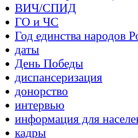
ВИЧ/СПИД
ГО и ЧС
Год единства народов Р
даты
День Победы
диспансеризация
донорство
интервью
информация для населе
кадры