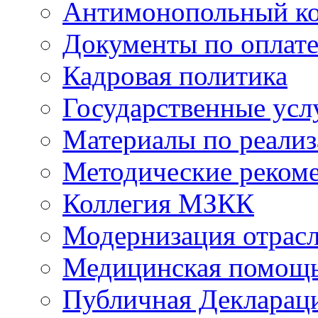
Антимонопольный к
Документы по оплате
Кадровая политика
Государственные усл
Материалы по реали
Методические реком
Коллегия МЗКК
Модернизация отрасл
Медицинская помощ
Публичная Деклараци