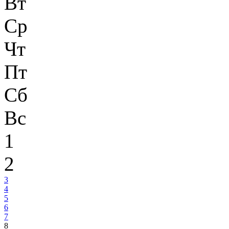
Вт
Ср
Чт
Пт
Сб
Вс
1
2
3
4
5
6
7
8