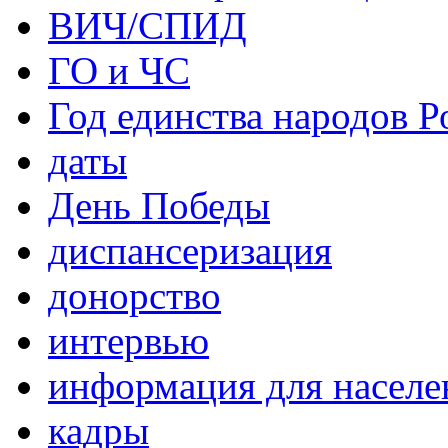
ВИЧ/СПИД
ГО и ЧС
Год единства народов Р
даты
День Победы
диспансеризация
донорство
интервью
информация для населе
кадры