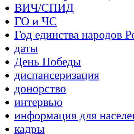
ВИЧ/СПИД
ГО и ЧС
Год единства народов Р
даты
День Победы
диспансеризация
донорство
интервью
информация для населе
кадры