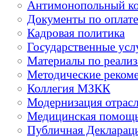
Антимонопольный к
Документы по оплате
Кадровая политика
Государственные усл
Материалы по реали
Методические реком
Коллегия МЗКК
Модернизация отрасл
Медицинская помощ
Публичная Деклараци