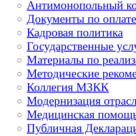
Антимонопольный к
Документы по оплате
Кадровая политика
Государственные усл
Материалы по реали
Методические реком
Коллегия МЗКК
Модернизация отрасл
Медицинская помощ
Публичная Деклараци