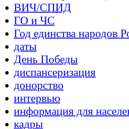
ВИЧ/СПИД
ГО и ЧС
Год единства народов Р
даты
День Победы
диспансеризация
донорство
интервью
информация для населе
кадры