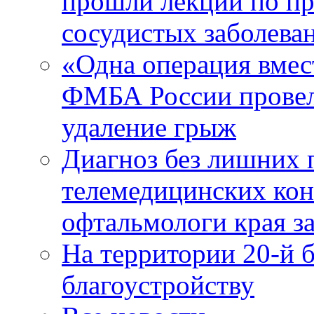
прошли лекции по пр
сосудистых заболева
«Одна операция вме
ФМБА России провел
удаление грыж
Диагноз без лишних п
телемедицинских кон
офтальмологи края за
На территории 20-й 
благоустройству