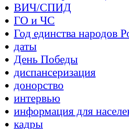
ВИЧ/СПИД
ГО и ЧС
Год единства народов Р
даты
День Победы
диспансеризация
донорство
интервью
информация для населе
кадры