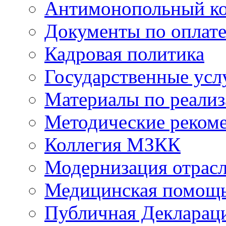
Антимонопольный к
Документы по оплате
Кадровая политика
Государственные усл
Материалы по реали
Методические реком
Коллегия МЗКК
Модернизация отрасл
Медицинская помощ
Публичная Деклараци