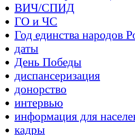
ВИЧ/СПИД
ГО и ЧС
Год единства народов Р
даты
День Победы
диспансеризация
донорство
интервью
информация для населе
кадры