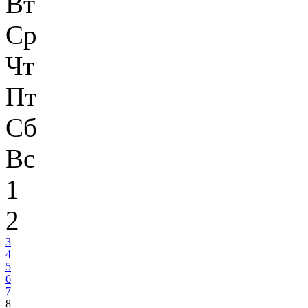
Вт
Ср
Чт
Пт
Сб
Вс
1
2
3
4
5
6
7
8