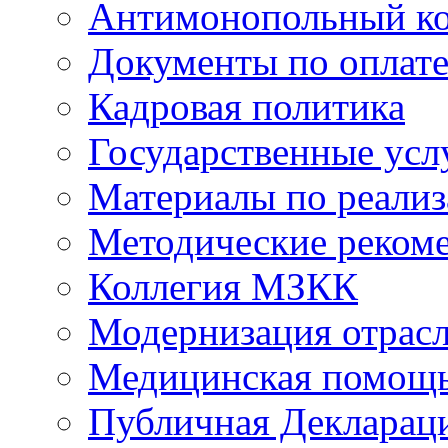
Антимонопольный к
Документы по оплате
Кадровая политика
Государственные усл
Материалы по реали
Методические реком
Коллегия МЗКК
Модернизация отрасл
Медицинская помощ
Публичная Деклараци