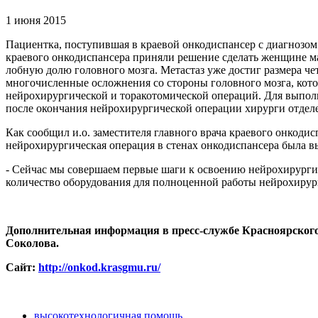
1 июня 2015
Пациентка, поступившая в краевой онкодиспансер с диагнозо
краевого онкодиспансера приняли решение сделать женщине ма
лобную долю головного мозга. Метастаз уже достиг размера че
многочисленные осложнения со стороны головного мозга, кот
нейрохирургической и торакотомической операций. Для выпол
после окончания нейрохирургической операции хирурги отдел
Как сообщил и.о. заместителя главного врача краевого онкод
нейрохирургическая операция в стенах онкодиспансера была 
- Сейчас мы совершаем первые шаги к освоению нейрохирургич
количество оборудования для полноценной работы нейрохирур
Дополнительная информация в пресс-службе Красноярского к
Соколова.
Сайт:
http://onkod.krasgmu.ru/
высокотехнологичная помощь