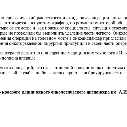
м «периферический рак легкого» и ожидающая операции, пожало
гнитно-резонансную томографию, по результатам которой обнар
тыре сантиметра и, как поясняют специалисты, ситуация стреми
орые не позволили бы выполнить удаление части легкого. Онко
нения операции на головном мозге в онкодиспансер пригласил
ения онкоторакальной хирургии приступили к своей части опера
испансера по развитию и внедрению медицинских технологий Иг
выполнена впервые.
еских операций, что сделает полной нашу помощь пациентам с 
гической службы, но более-менее простые нейрохирургические 
раевого клинического онкологического диспансера им. А.И. К