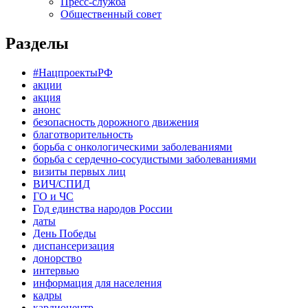
Пресс-служба
Общественный совет
Разделы
#НацпроектыРФ
акции
акция
анонс
безопасность дорожного движения
благотворительность
борьба с онкологическими заболеваниями
борьба с сердечно-сосудистыми заболеваниями
визиты первых лиц
ВИЧ/СПИД
ГО и ЧС
Год единства народов России
даты
День Победы
диспансеризация
донорство
интервью
информация для населения
кадры
кардиоцентр