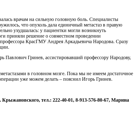
валась врачам на сильную головную боль. Специалисты
ужилось, что опухоль дала единичный метастаз в правую
тельно ухудшалась: у пациентки могли возникнуть
логи приняли решение о совместном проведении
и профессора КрасГМУ Андрея Аркадьевича Народова. Сразу
ции.
орь Павлович Гринев, ассистировавший профессору Народову,
метастазами в головном мозге. Пока мы не имеем достаточное
операции уже можем делать – пояснил Игорь Гринев.
рыжановского, тел.: 222-40-01, 8-913-576-80-67, Марина