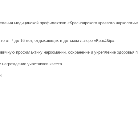
еления медицинской профилактики «Красноярского краевого наркологич
сте от 7 до 16 лет, отдыхающих в детском лагере «КрасЭйр».
рвичную профилактику наркомании, сохранение и укрепление здоровья 
 награждение участников квеста.
3