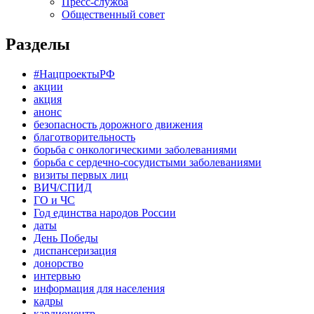
Пресс-служба
Общественный совет
Разделы
#НацпроектыРФ
акции
акция
анонс
безопасность дорожного движения
благотворительность
борьба с онкологическими заболеваниями
борьба с сердечно-сосудистыми заболеваниями
визиты первых лиц
ВИЧ/СПИД
ГО и ЧС
Год единства народов России
даты
День Победы
диспансеризация
донорство
интервью
информация для населения
кадры
кардиоцентр