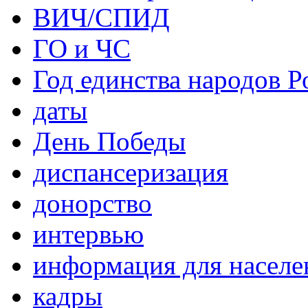
ВИЧ/СПИД
ГО и ЧС
Год единства народов Р
даты
День Победы
диспансеризация
донорство
интервью
информация для населе
кадры