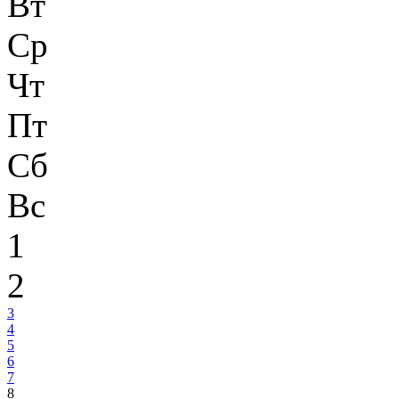
Вт
Ср
Чт
Пт
Сб
Вс
1
2
3
4
5
6
7
8