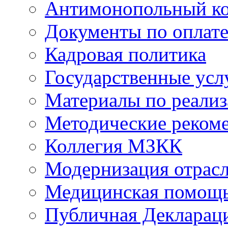
Антимонопольный к
Документы по оплате
Кадровая политика
Государственные усл
Материалы по реали
Методические реком
Коллегия МЗКК
Модернизация отрасл
Медицинская помощ
Публичная Деклараци