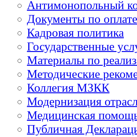
Антимонопольный к
Документы по оплате
Кадровая политика
Государственные усл
Материалы по реали
Методические реком
Коллегия МЗКК
Модернизация отрасл
Медицинская помощ
Публичная Деклараци