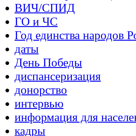
ВИЧ/СПИД
ГО и ЧС
Год единства народов Р
даты
День Победы
диспансеризация
донорство
интервью
информация для населе
кадры