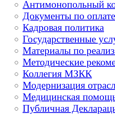
Антимонопольный к
Документы по оплате
Кадровая политика
Государственные усл
Материалы по реали
Методические реком
Коллегия МЗКК
Модернизация отрасл
Медицинская помощ
Публичная Деклараци