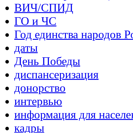
ВИЧ/СПИД
ГО и ЧС
Год единства народов Р
даты
День Победы
диспансеризация
донорство
интервью
информация для населе
кадры