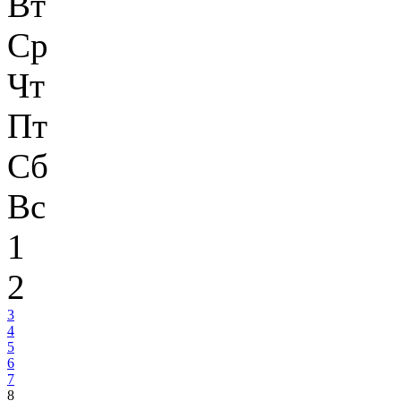
Вт
Ср
Чт
Пт
Сб
Вс
1
2
3
4
5
6
7
8