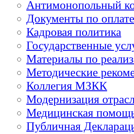
Антимонопольный к
Документы по оплате
Кадровая политика
Государственные усл
Материалы по реали
Методические реком
Коллегия МЗКК
Модернизация отрасл
Медицинская помощ
Публичная Деклараци