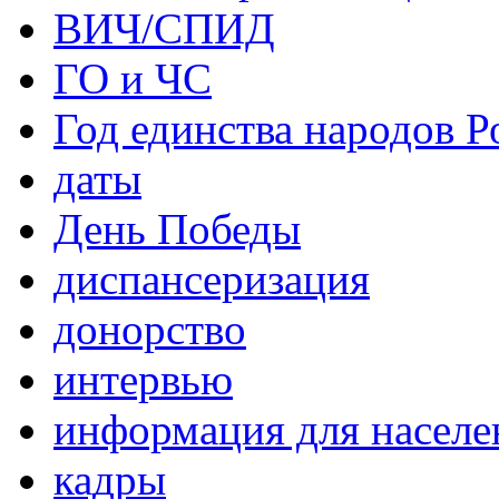
ВИЧ/СПИД
ГО и ЧС
Год единства народов Р
даты
День Победы
диспансеризация
донорство
интервью
информация для населе
кадры