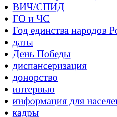
ВИЧ/СПИД
ГО и ЧС
Год единства народов Р
даты
День Победы
диспансеризация
донорство
интервью
информация для населе
кадры