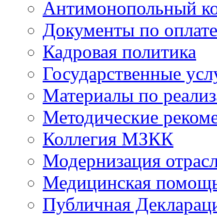
Антимонопольный к
Документы по оплате
Кадровая политика
Государственные усл
Материалы по реали
Методические реком
Коллегия МЗКК
Модернизация отрасл
Медицинская помощ
Публичная Деклараци