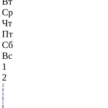
Вт
Ср
Чт
Пт
Сб
Вс
1
2
3
4
5
6
7
8