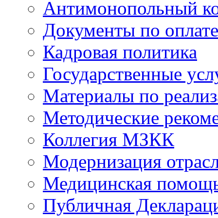
Антимонопольный к
Документы по оплате
Кадровая политика
Государственные усл
Материалы по реали
Методические реком
Коллегия МЗКК
Модернизация отрасл
Медицинская помощ
Публичная Деклараци