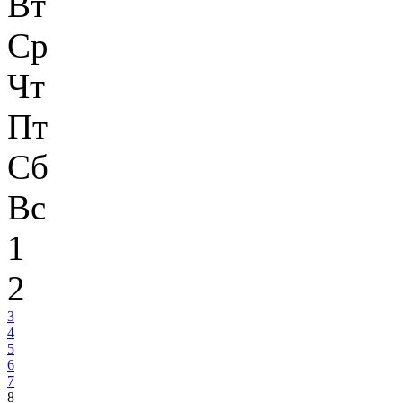
Вт
Ср
Чт
Пт
Сб
Вс
1
2
3
4
5
6
7
8