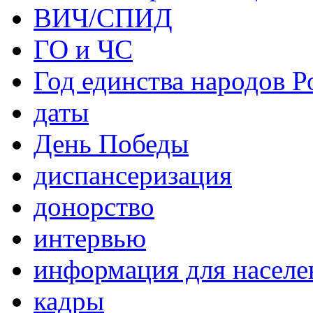
ВИЧ/СПИД
ГО и ЧС
Год единства народов Р
даты
День Победы
диспансеризация
донорство
интервью
информация для населе
кадры