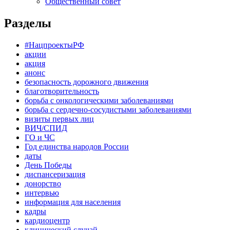
Общественный совет
Разделы
#НацпроектыРФ
акции
акция
анонс
безопасность дорожного движения
благотворительность
борьба с онкологическими заболеваниями
борьба с сердечно-сосудистыми заболеваниями
визиты первых лиц
ВИЧ/СПИД
ГО и ЧС
Год единства народов России
даты
День Победы
диспансеризация
донорство
интервью
информация для населения
кадры
кардиоцентр
клинический случай