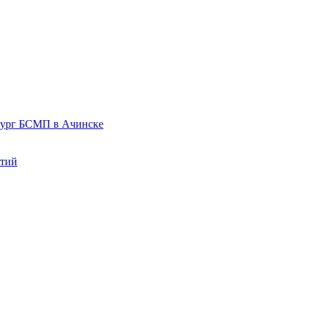
рург БСМП в Ачинске
нтий