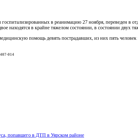
госпитализированных в реанимацию 27 ноября, переведен в отд
двое находятся в крайне тяжелом состоянии, в состоянии двух 
едицинскую помощь девять пострадавших, из них пять человек 
2407-014
уса, попавшего в ДТП в Уярском районе