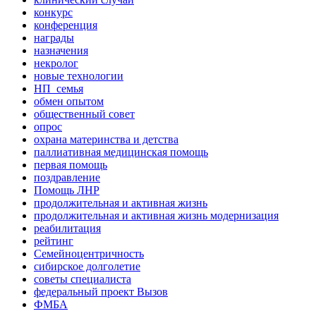
конкурс
конференция
награды
назначения
некролог
новые технологии
НП_семья
обмен опытом
общественный совет
опрос
охрана материнства и детства
паллиативная медицинская помощь
первая помощь
поздравление
Помощь ЛНР
продолжительная и активная жизнь
продолжительная и активная жизнь модернизация
реабилитация
рейтинг
Семейноцентричность
сибирское долголетие
советы специалиста
федеральный проект Вызов
ФМБА