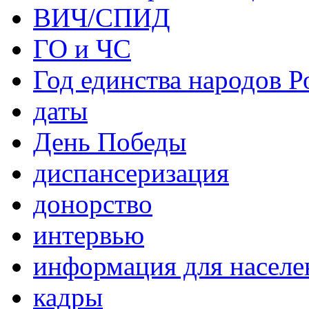
ВИЧ/СПИД
ГО и ЧС
Год единства народов Р
даты
День Победы
диспансеризация
донорство
интервью
информация для населе
кадры