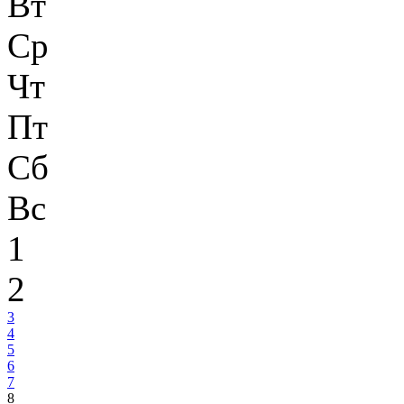
Вт
Ср
Чт
Пт
Сб
Вс
1
2
3
4
5
6
7
8