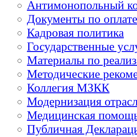
Антимонопольный к
Документы по оплате
Кадровая политика
Государственные усл
Материалы по реали
Методические реком
Коллегия МЗКК
Модернизация отрасл
Медицинская помощ
Публичная Деклараци