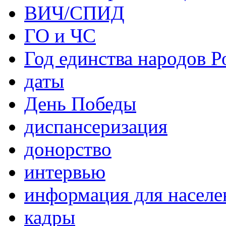
ВИЧ/СПИД
ГО и ЧС
Год единства народов Р
даты
День Победы
диспансеризация
донорство
интервью
информация для населе
кадры