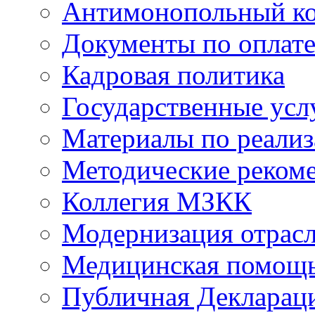
Антимонопольный к
Документы по оплате
Кадровая политика
Государственные усл
Материалы по реали
Методические реком
Коллегия МЗКК
Модернизация отрасл
Медицинская помощ
Публичная Деклараци