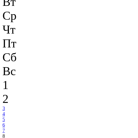
Вт
Ср
Чт
Пт
Сб
Вс
1
2
3
4
5
6
7
8