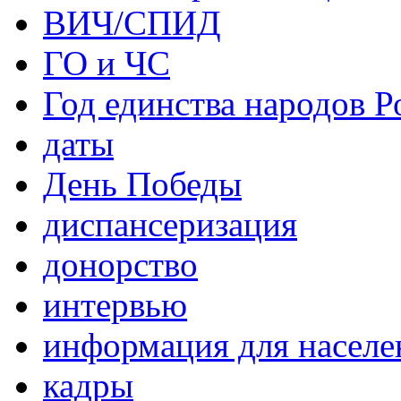
ВИЧ/СПИД
ГО и ЧС
Год единства народов Р
даты
День Победы
диспансеризация
донорство
интервью
информация для населе
кадры