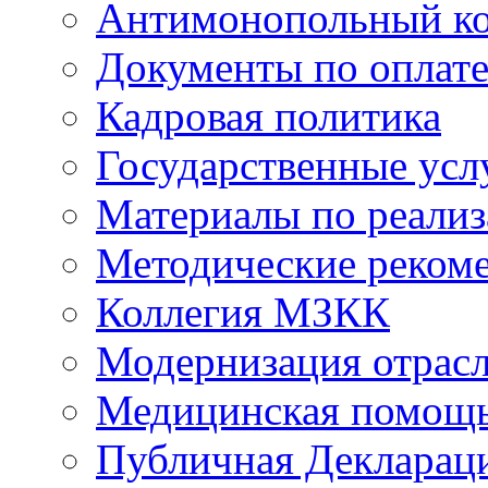
Антимонопольный к
Документы по оплате
Кадровая политика
Государственные усл
Материалы по реали
Методические реком
Коллегия МЗКК
Модернизация отрасл
Медицинская помощ
Публичная Деклараци