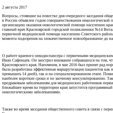
2 августа 2017
Вопросы, стоявшие на повестке дня очередного заседания общ
в России объявлен годом совершенствования онкологической 
организацию оказания онкологической помощи населению края
главный врач Красноярской городской поликлиники №14 Витали
первичной медицинской помощи населению Советского района 
момента подозрения на злокачественное новообразование до н
О работе краевого онкодиспансера с первичными медицинским
Иван Сафонцев. Он заострил внимание собравшихся на том, чт
Красноярского края. Напомним, в мае 2016 был принят рад н
была разработана эффективная маршрутизация пациентов как на
превышать 14 дней), так и на специализированном этапе. Пом
наиболее короткие сроки и по заочному консультированию. Т
предраковым заболеваниям для медицинских работников первич
ближайшее время на территории края запустится программный
онкологическими заболеваниями.
Также во время заседания общественного совета в связи с пе