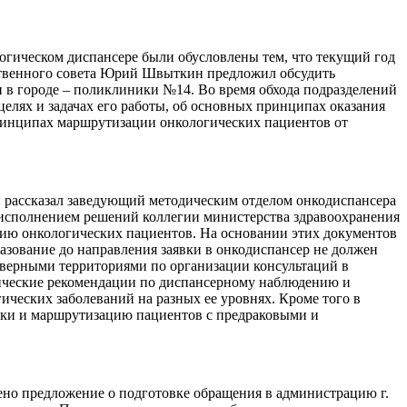
огическом диспансере были обусловлены тем, что текущий год
ственного совета Юрий Швыткин предложил обсудить
 в городе – поликлиники №14. Во время обхода подразделений
елях и задачах его работы, об основных принципах оказания
ринципах маршрутизации онкологических пациентов от
 рассказал заведующий методическим отделом онкодиспансера
д исполнением решений коллегии министерства здравоохранения
цию онкологических пациентов. На основании этих документов
азование до направления заявки в онкодиспансер не должен
северными территориями по организации консультаций в
дические рекомендации по диспансерному наблюдению и
ческих заболеваний на разных ее уровнях. Кроме того в
оки и маршрутизацию пациентов с предраковыми и
ено предложение о подготовке обращения в администрацию г.