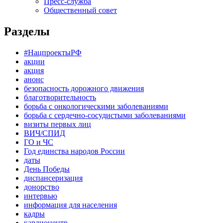
Пресс-служба
Общественный совет
Разделы
#НацпроектыРФ
акции
акция
анонс
безопасность дорожного движения
благотворительность
борьба с онкологическими заболеваниями
борьба с сердечно-сосудистыми заболеваниями
визиты первых лиц
ВИЧ/СПИД
ГО и ЧС
Год единства народов России
даты
День Победы
диспансеризация
донорство
интервью
информация для населения
кадры
кардиоцентр