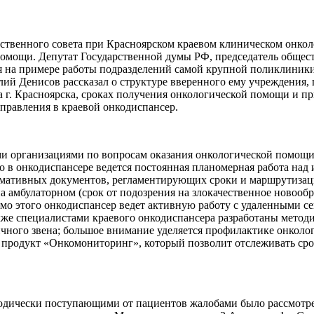
ественного совета при Красноярском краевом клиническом онкол
помощи. Депутат Государственной думы РФ, председатель обще
 на примере работы подразделений самой крупной поликлиники
й Денисов рассказал о структуре вверенного ему учреждения, ц
г. Красноярска, сроках получения онкологической помощи и п
аправления в краевой онкодиспансер.
и организациями по вопросам оказания онкологической помощи
о в онкодиспансере ведется постоянная планомерная работа на
ормативных документов, регламентирующих сроки и маршрутиза
 амбулаторном (срок от подозрения на злокачественное новообр
имо этого онкодиспансер ведет активную работу с удаленными 
акже специалистами краевого онкодиспансера разработаны мето
ного звена; большое внимание уделяется профилактике онкологи
 продукт «Онкомониторинг», который позволит отслеживать ср
риодически поступающими от пациентов жалобами было рассмотр