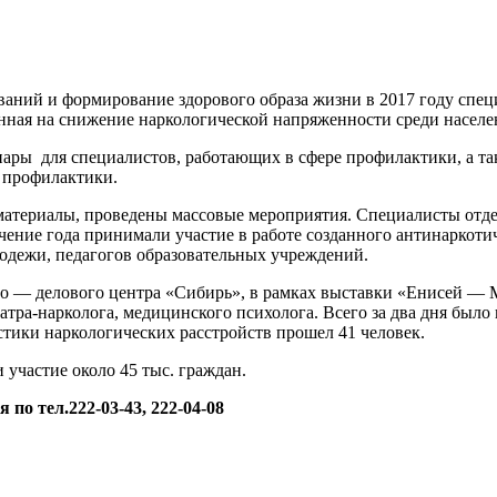
ваний и формирование здорового образа жизни в 2017 году спе
енная на снижение наркологической напряженности среди населе
нары для специалистов, работающих в сфере профилактики, а 
 профилактики.
материалы, проведены массовые мероприятия. Специалисты отд
ение года принимали участие в работе созданного антинаркотич
одежи, педагогов образовательных учреждений.
о — делового центра «Сибирь», в рамках выставки «Енисей — М
ра-нарколога, медицинского психолога. Всего за два дня было
тики наркологических расстройств прошел 41 человек.
 участие около 45 тыс. граждан.
по тел.222-03-43, 222-04-08