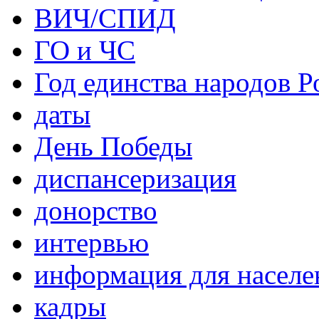
ВИЧ/СПИД
ГО и ЧС
Год единства народов Р
даты
День Победы
диспансеризация
донорство
интервью
информация для населе
кадры