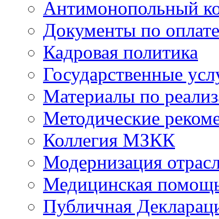
Антимонопольный к
Документы по оплате
Кадровая политика
Государственные усл
Материалы по реали
Методические реком
Коллегия МЗКК
Модернизация отрасл
Медицинская помощ
Публичная Деклараци