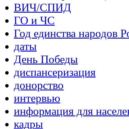
ВИЧ/СПИД
ГО и ЧС
Год единства народов Р
даты
День Победы
диспансеризация
донорство
интервью
информация для населе
кадры