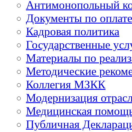
Антимонопольный к
Документы по оплате
Кадровая политика
Государственные усл
Материалы по реали
Методические реком
Коллегия МЗКК
Модернизация отрасл
Медицинская помощ
Публичная Деклараци