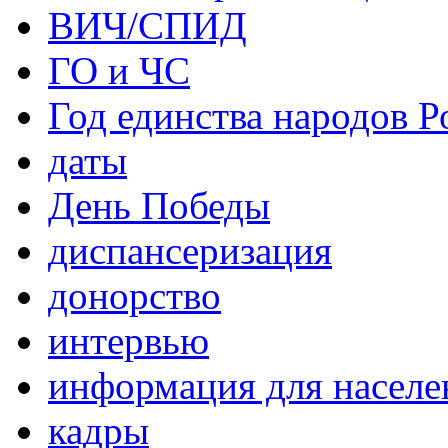
ВИЧ/СПИД
ГО и ЧС
Год единства народов Р
даты
День Победы
диспансеризация
донорство
интервью
информация для населе
кадры