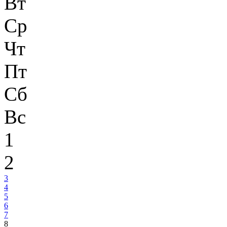
Вт
Ср
Чт
Пт
Сб
Вс
1
2
3
4
5
6
7
8