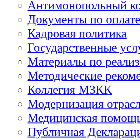
Антимонопольный к
Документы по оплате
Кадровая политика
Государственные усл
Материалы по реали
Методические реком
Коллегия МЗКК
Модернизация отрасл
Медицинская помощ
Публичная Деклараци